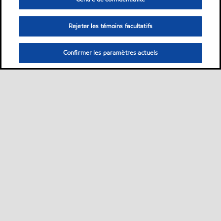
Rejeter les témoins facultatifs
Confirmer les paramètres actuels
Sitemap
Nous contacter
FAQ carburants
•
•
•
•