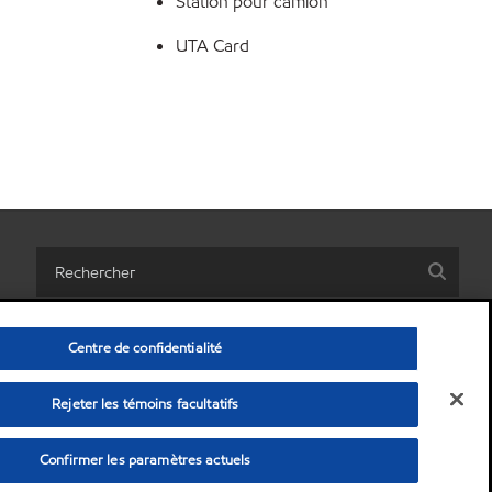
Station pour camion
UTA Card
Centre de confidentialité
Rejeter les témoins facultatifs
es informations personnelles)
•
Conditions générales
•
Confidentialité
© Copyright 2003-
2026
Exxon Mobil Corporation. Alle rechten voorbehouden
Confirmer les paramètres actuels
Van Laere, ExxonMobil Petroleum & Chemical SRL, Polderdijkweg, 2030 Anvers