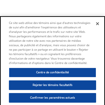
Ce site web utilise des témoins ainsi que d'autres technologies
de suivi afin d'améliorer l'expérience des utilisateurs et
d'analyser les performances et le trafic sur notre site Web.
Nous partageons également des informations sur votre
utilisation de notre site avec nos partenaires de médias
sociaux, de publicité et d'analyse, mais vous pouvez choisir de
ne pas participer à ce partage en utilisant le bouton « Rejeter
les témoins facultatifs » ou en signalant les préférences
d'exclusion de votre navigateur. Vous trouverez davantage
d'informations et d'options dans le Centre de confidentialité.
Centre de confidentialité
Rejeter les témoins facultatifs
Confirmer les paramètres actuels