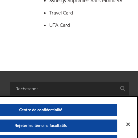
Synergy Supreme+ Sans Plomb 98
Travel Card
UTA Card
Centre de confidentialité
Rejeter les témoins facultatifs
es informations personnelles)
•
Conditions générales
•
Confidentialité
© Copyright 2003-
2026
Exxon Mobil Corporation. Alle rechten voorbehouden