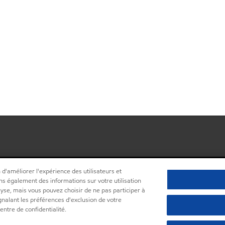
 d'améliorer l'expérience des utilisateurs et
ns également des informations sur votre utilisation
lyse, mais vous pouvez choisir de ne pas participer à
ignalant les préférences d'exclusion de votre
ntre de confidentialité.
•
Centre de confidentialité (Ne pas vendre ou partager m