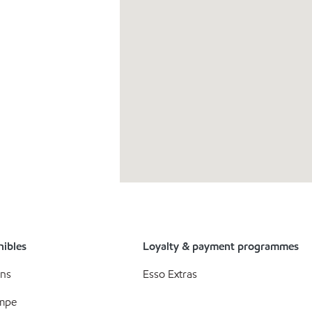
nibles
Loyalty & payment programmes
ons
Esso Extras
ompe