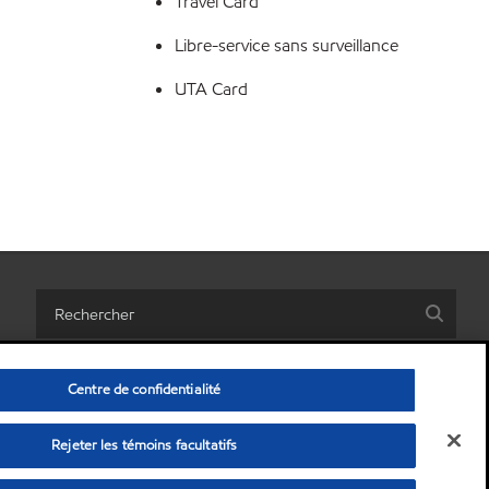
Travel Card
Libre-service sans surveillance
UTA Card
Centre de confidentialité
Rejeter les témoins facultatifs
es informations personnelles)
•
Conditions générales
•
Confidentialité
© Copyright 2003-
2026
Exxon Mobil Corporation. Alle rechten voorbehouden