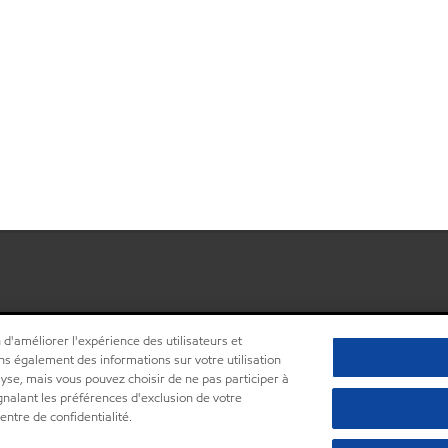
 d'améliorer l'expérience des utilisateurs et
ns également des informations sur votre utilisation
lyse, mais vous pouvez choisir de ne pas participer à
ignalant les préférences d'exclusion de votre
ntre de confidentialité.
•
Centre de confidentialité (Ne pas vendre ou partager m