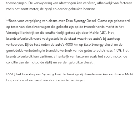
toevoegingen. De verwijdering van afzettingen kan variëren, afhankelijk van factoren
zoals het soort motor, de rijstijl en eerder gebruikte benzine.
**Basis voor vergelijking van claims over Esso Synergy Diesel: Claims zijn gebaseerd
op tests van dieselvoertuigen die gekocht zijn op de tweedehands markt in het
Verenigd Koninkrijk en die onafhankelijk getest zijn door Mahle (UK). Het
brandstofverbruik werd vastgesteld in de staat waarin de auto’s bij aankoop
verkeerden. Bij de test reden de auto’s 4000 km op Esso Synergy-diesel en de
gemiddelde verbetering in brandstofverbruik van de geteste auto’s was 1,8%. Het
brandstofverbruik kan variëren, afhankelijk van factoren zoals het soort motor, de
conditie van de motor, de rijstijl en eerder gebruikte diesel.
ESSO, het Esso-logo en Synergy Fuel Technology zijn handelsmerken van Exxon Mobil
Corporation of een van haar dochterondernemingen.