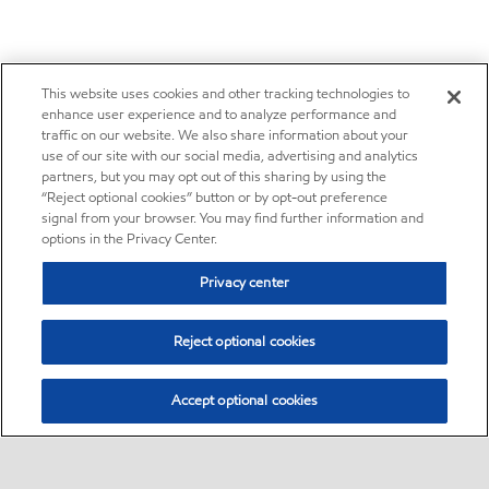
This website uses cookies and other tracking technologies to
enhance user experience and to analyze performance and
traffic on our website. We also share information about your
use of our site with our social media, advertising and analytics
partners, but you may opt out of this sharing by using the
“Reject optional cookies” button or by opt-out preference
signal from your browser. You may find further information and
options in the Privacy Center.
Privacy center
Reject optional cookies
Accept optional cookies