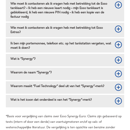
Wie moet ik contacteren als ik vragen heb met betrekking tot de Esso
tankkaart? - Ik heb een nieuwe kaart nodig - mijn Esso tankkaart is
geblokkeerd, ik heb een nieuwe PIN nodig - ik heb een kopie van de
factuur nodig
Wie moet ik contacteren als ik vragen heb met betrekking tot Esso
Extras?
Ik ben mijn portemonnee, telefoon etc. op het tankstation vergeten, wat
moet ik doen?
Wat is “Synergy”?
Waarom de naam “Synergy”?
Waarom maakt “Fuel Technology“ deel uit van het “Synergy”-merk?
Wat is het icoon dat onderdeel is van het “Synergy”-merk?
*Basis voor vergelijking van claims over Esso Synergy Euro: Claims zijn gebaseerd op
tests (intern of door een derde) van voertuigmotoren en/of op vak- of
wetenschappelijke literatuur. De vergelijking is ten opzichte van benzine zonder