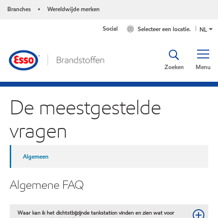
Branches
Wereldwijde merken
•
Social
Selecteer een locatie.
NL
Zoeken
Menu
De meestgestelde
vragen
Algemeen
Algemene FAQ
Waar kan ik het dichtstbijzijnde tankstation vinden en zien wat voor