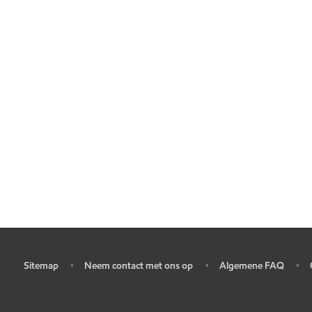
Sitemap
Neem contact met ons op
Algemene FAQ
•
•
•
•