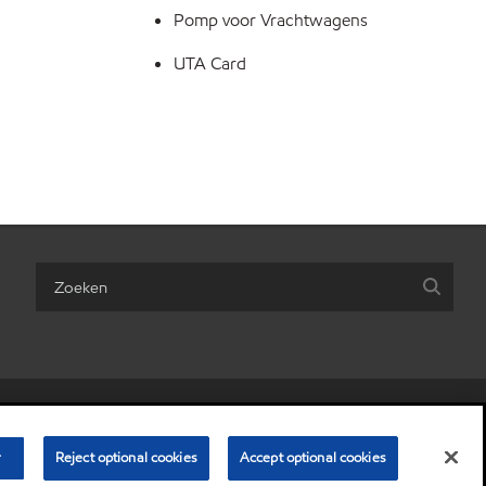
Pomp voor Vrachtwagens
UTA Card
are my personal information)
•
Algemene Voorwaarden
•
Privacybeleid
r
© Copyright 2003-
Reject optional cookies
2026
Exxon Mobil Corporation. Alle rechten voorbehouden.
Accept optional cookies
 Laere, ExxonMobil Petroleum & Chemical BV, Polderdijkweg, 2030 Antwerpen.