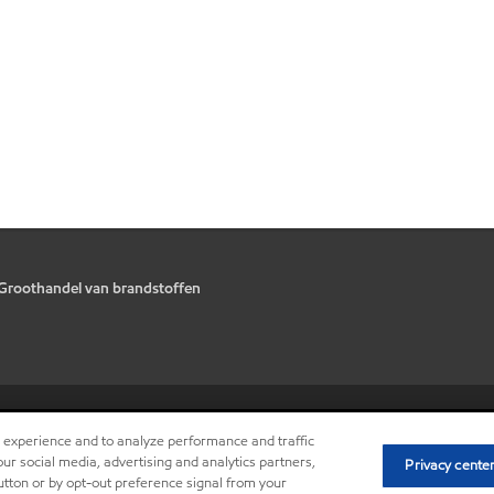
Groothandel van brandstoffen
•
Privacy center (Do not sell or sh
r experience and to analyze performance and traffic
ur social media, advertising and analytics partners,
Privacy cente
button or by opt-out preference signal from your
V.U.: Nico Van